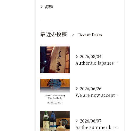
海鮮
最近の投稿
Recent Posts
2026/08/04
Authentic Japanese Gastronomy ...
2026/06/26
We are now accepting online re...
2026/06/07
​As the summer breeze settles ...