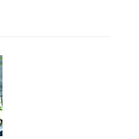
個室
会席
海鮮