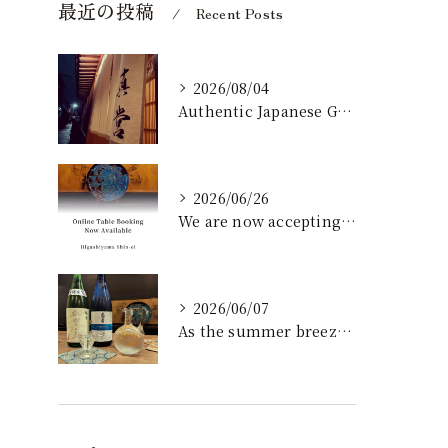
最近の投稿
Recent Posts
2026/08/04
Authentic Japanese Gastronomy ...
2026/06/26
We are now accepting online re...
2026/06/07
​As the summer breeze settles ...