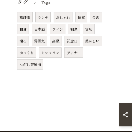
タグ
Tags
高評価
ランチ
おしゃれ
個室
金沢
和食
日本酒
ワイン
割烹
貸切
懐石
雰囲気
高級
記念日
美味しい
ゆっくり
ミシュラン
ディナー
ひがし茶屋街