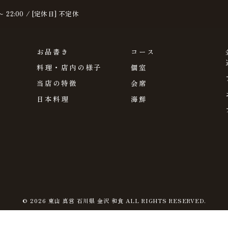
〜 22:00 / [定休日] 不定休
お品書き
コース
料理・店内の様子
個室
当店の特徴
会席
日本料理
海鮮
© 2026 東山 真営 石川県 金沢 和食 ALL RIGHTS RESERVED.