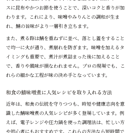
今日から始める失敗しない和食鯖味噌煮
スに昆布やかつお節を使うことで、深いコクと香りが加
和食初心者が押さえるべき鯖味噌煮の下処
わります。これにより、味噌やみりんとの調和が生ま
理法
れ、鯖の旨味がより一層引き立ちます。
和食伝統の鯖味噌煮で味を均一にする秘訣
また、煮る際は鯖を重ねずに並べ、落とし蓋をすること
和食の落とし蓋テクニックで煮崩れを防ぐ
で均一に火が通り、煮崩れを防ぎます。味噌を加えるタ
方法
イミングも重要で、煮汁が煮詰まった後に加えること
和食の王道！鯖味噌煮の仕上げと盛り付け
で、香りや風味が損なわれません。プロの現場でも、こ
術
れらの細かな工程が味の決め手となっています。
和食に欠かせない鯖味噌煮の保存と再加熱
方法
和食の鯖味噌煮に人気レシピを取り入れる方法
近年は、和食の伝統を守りつつも、時短や健康志向を意
識した鯖味噌煮の人気レシピが多く登場しています。例
えば、電子レンジや圧力鍋を使った調理法は、忙しい方
や初心者にもおすすめです。これらの方法なら短時間で