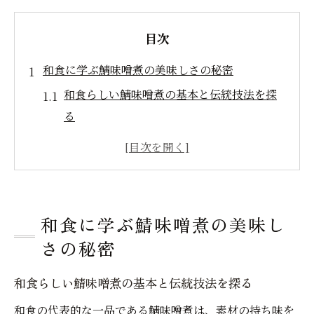
目次
和食に学ぶ鯖味噌煮の美味しさの秘密
和食らしい鯖味噌煮の基本と伝統技法を探
る
和食の鯖味噌煮に合う魚や食材の組み合わ
せ
和食の知恵が活きる鯖味噌煮の下処理の極
意
和食に学ぶ鯖味噌煮の美味し
鯖味噌煮プロが語る和食ならではの旨味の
さの秘密
出し方
和食の鯖味噌煮に人気レシピを取り入れる
和食らしい鯖味噌煮の基本と伝統技法を探る
方法
和食の代表的な一品である鯖味噌煮は、素材の持ち味を