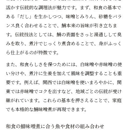
鯖味噌煮で叶えるバランス和食のコツ
活かす伝統的な調理法が魅力です。まず、和食の基本で
和食の栄養バランスと鯖味噌煮の取り入れ
ある「だし」を生かしつつ、味噌とみりん、砂糖をバラ
方
ンス良く合わせることで、鯖本来の旨味が引き立ちま
和食に最適な鯖味噌煮の付け合わせと献立
す。伝統技法としては、鯖の表面をさっと湯通しして臭
術
みを取り、煮汁でじっくり煮含めることで、身がふっく
ら仕上がるのが特徴です。
鯖味噌煮で実現する和食の健康的な食事習
慣
また、和食らしさを保つためには、白味噌や赤味噌の使
和食の専門家が教える鯖味噌煮の副菜選び
い分けや、煮汁に生姜を加えて風味を調整することも重
要です。例えば、関西では白味噌を使いまろやかに、関
鯖味噌煮を和食らしく仕上げるダイエット
東では赤味噌でコクを出すなど、地域ごとの伝統が受け
法
継がれています。これらの基本を押さえることで、家庭
手軽に仕上げる和食式鯖味噌煮レシピ
でも本格的な鯖味噌煮が再現できます。
和食らしい時短鯖味噌煮レシピの選び方
和食初心者でも簡単な鯖味噌煮の手順解説
和食の鯖味噌煮に合う魚や食材の組み合わせ