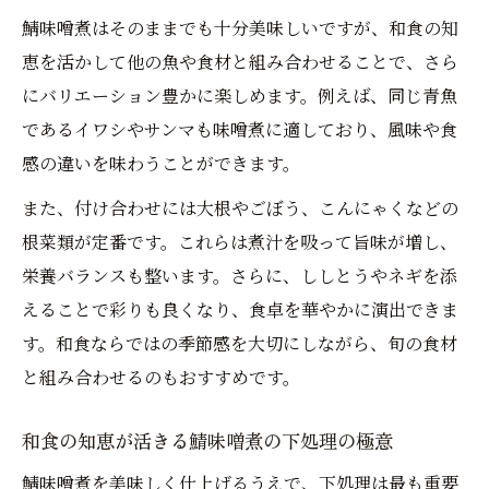
和食の基本を守る鯖味噌煮缶詰レシピ活用
鯖味噌煮はそのままでも十分美味しいですが、和食の知
法
恵を活かして他の魚や食材と組み合わせることで、さら
和食好き必見！電子レンジで鯖味噌煮調理
にバリエーション豊かに楽しめます。例えば、同じ青魚
術
であるイワシやサンマも味噌煮に適しており、風味や食
和食で話題の鯖味噌煮クックパッド１位レ
感の違いを味わうことができます。
シピ
また、付け合わせには大根やごぼう、こんにゃくなどの
鯖味噌煮を健康的に楽しむ和食の知恵
根菜類が定番です。これらは煮汁を吸って旨味が増し、
和食の視点で見る鯖味噌煮のカロリー対策
栄養バランスも整います。さらに、ししとうやネギを添
法
えることで彩りも良くなり、食卓を華やかに演出できま
和食の鯖味噌煮でダイエット効果を高める
す。和食ならではの季節感を大切にしながら、旬の食材
工夫
と組み合わせるのもおすすめです。
和食専門家が語る鯖味噌煮の栄養成分の活
和食の知恵が活きる鯖味噌煮の下処理の極意
かし方
和食らしさを守る鯖味噌煮の糖質・脂質調
鯖味噌煮を美味しく仕上げるうえで、下処理は最も重要