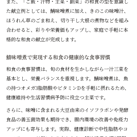
また、「ご飯・汁物・主菜・副菜」の和食の型を意識し
た献立例としては、鯖味噌煮に加え、きのこの味噌汁、
ほうれん草のごま和え、切り干し大根の煮物などを組み
合わせると、彩りや栄養価もアップし、家庭で手軽に本
格的な和食の献立が完成します。
鯖味噌煮で実現する和食の健康的な食事習慣
和食の食事習慣は、旬の食材を生かしながら一汁三菜を
基本とし、栄養バランスを重視します。鯖味噌煮は、魚
の持つオメガ3脂肪酸やビタミンDを手軽に摂れるため、
健康維持や生活習慣病予防に役立つ主菜です。
さらに、味噌に含まれる大豆由来のイソフラボンや発酵
食品の善玉菌効果も期待でき、腸内環境の改善や免疫力
アップにも寄与します。実際、健康診断で中性脂肪やコ