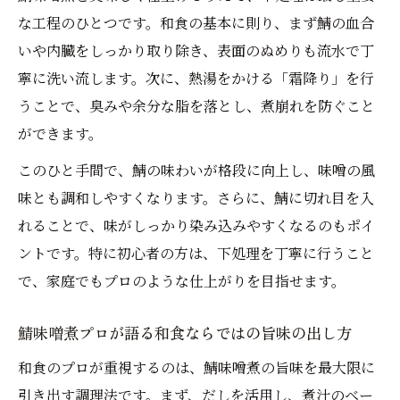
整法
な工程のひとつです。和食の基本に則り、まず鯖の血合
いや内臓をしっかり取り除き、表面のぬめりも流水で丁
和食で学ぶ鯖味噌煮の適量と健康管理ポイ
寧に洗い流します。次に、熱湯をかける「霜降り」を行
ント
うことで、臭みや余分な脂を落とし、煮崩れを防ぐこと
時短×和食で実現！ふっくら鯖味噌煮術
ができます。
和食プロが選ぶ時短鯖味噌煮の調理ポイン
ト
このひと手間で、鯖の味わいが格段に向上し、味噌の風
味とも調和しやすくなります。さらに、鯖に切れ目を入
和食式ふっくら鯖味噌煮のレンジ活用テク
れることで、味がしっかり染み込みやすくなるのもポイ
ニック
ントです。特に初心者の方は、下処理を丁寧に行うこと
和食の知恵が光る鯖味噌煮缶詰の使い方
で、家庭でもプロのような仕上がりを目指せます。
和食らしい鯖味噌煮の火加減と加熱時間の
コツ
鯖味噌煮プロが語る和食ならではの旨味の出し方
和食の工夫で失敗しない鯖味噌煮の仕上げ
和食のプロが重視するのは、鯖味噌煮の旨味を最大限に
技
引き出す調理法です。まず、だしを活用し、煮汁のベー