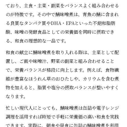
ており、主食・主菜・副菜をバランスよく組み合わせる
のが特徴です。その中で鯖味噌煮は、青魚の鯖に含まれ
る良質なタンパク質やDHA・EPAといった不飽和脂肪
酸、味噌の発酵食品としての栄養価を同時に摂取でき
る、和食の理想的な一品です。
和食の献立に鯖味噌煮を取り入れる際は、主菜として配
置し、ご飯や味噌汁、野菜の副菜と組み合わせること
で、栄養バランスが格段に向上します。例えば、食物繊
維が豊富なほうれん草のおひたしや、カリウムを含む煮
物を加えると、脂質や塩分の摂取バランスが整いやすく
なります。
忙しい現代人にとっても、鯖味噌煮は缶詰や電子レンジ
調理を活用すれば時短で手軽に栄養価の高い和食を実践
できます。実際に、朝食や昼食に缶詰の鯖味噌煮を利用