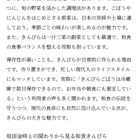
きんぴらごぼうは和食で体に良い理由とは
つに、旬の野菜を活かした調理法があります。ごぼうや
和食きんぴらの食べ過ぎに注意するポイン
にんじんをはじめとする根菜は、日本の気候や土壌に適
ト
しており、季節ごとの味わいが楽しめるのが魅力です。
和食きんぴらごぼうの塩分と調整方法
また、きんぴらは一汁三菜の副菜としても最適で、和食
下ごしらえから始める失敗しない和食きんぴら
の食事バランスを整える役割も担っています。
和食きんぴらごぼうの下ごしらえ基本手順
保存性が高いことも、きんぴらが日常的に作られる理由
ごぼうとにんじんの和食下ごしらえのコツ
です。作り置きができ、忙しい現代人のライフスタイル
和食きんぴらの食感を活かす切り方の工夫
にもマッチしています。実際に「きんぴらごぼうは冷蔵
和食きんぴら作りで失敗しない炒め方
庫で数日保存できるので、お弁当や朝食にも重宝してい
味付けに迷わない和食きんぴらの調味料選
る」という利用者の声も多く聞かれます。和食の伝統を
び
守りつつ、現代の食卓にも自然に溶け込んでいる点が、
きんぴらの大きな魅力です。
毎日の和食に役立つきんぴらのアレンジ法
和食きんぴらの具材アレンジで献立広がる
坂田金時との関わりから見る和食きんぴら
和食副菜きんぴらの彩りアップの工夫