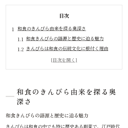
目次
和食のきんぴら由来を探る奥深さ
和食きんぴらの語源と歴史に迫る魅力
きんぴらは和食の伝統文化に根付く理由
坂田金時との関わりから見る和食きんぴら
和食きんぴらの呼び名に込められた意味
きんぴらは和食でどう定着したのか解説
きんぴらごぼうが和食で親しまれる理由
和食のきんぴら由来を探る奥
和食きんぴらごぼうの人気の秘密を解説
深さ
和食副菜としてきんぴらが選ばれる背景
和食きんぴらの語源と歴史に迫る魅力
日常の和食にきんぴらが欠かせない理由
きんぴらは和食の中でも特に歴史ある副菜で、江戸時代