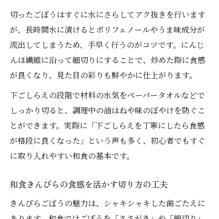
切ったごぼうはすぐに水にさらしてアク抜きを行います
が、長時間水に漬けるとポリフェノールやうま味成分が
流出してしまうため、手早く行うのがコツです。にんじ
んは繊維に沿って細切りにすることで、炒めた際に食感
が良くなり、見た目の彩りも鮮やかに仕上がります。
下ごしらえの段階で材料の水気をペーパータオルなどで
しっかり切ると、調理中の油はねや味のぼやけを防ぐこ
とができます。実際に「下ごしらえを丁寧にしたら食感
が格段に良くなった」という声も多く、初心者でもすぐ
に取り入れやすい和食の基本です。
和食きんぴらの食感を活かす切り方の工夫
きんぴらごぼうの魅力は、シャキシャキした歯ごたえに
あります。和食ではごぼうを「ささがき」や「細切り」