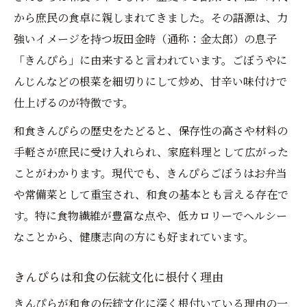
和食きんぴらごぼうの献立活用アイデア
から庶民の食卓に親しまれてきました。その語源は、力
和食らしい素朴なきんぴらの魅力を紹介
強いイメージを持つ坂田金時（通称：金太郎）の息子
家庭で手軽に楽しむ和食きんぴらの基本
「きんぴら」に由来すると言われています。ごぼうやに
和食きんぴらごぼうの基本手順を丁寧に解
んじんなどの根菜を細切りにして炒め、甘辛い味付けで
説
仕上げるのが特徴です。
家庭で実践できる和食きんぴらのコツ集
和食きんぴらの歴史をたどると、保存性の高さや材料の
和食初心者でも失敗しないきんぴら作り方
手軽さが庶民に受け入れられ、家庭料理として広がった
和食きんぴらを手軽に作る下ごしらえ方法
ことがわかります。現代でも、きんぴらごぼうはお弁当
和食副菜きんぴらの時短調理ポイント
や常備菜として重宝され、和食の基本とも言える存在で
食物繊維豊富な和食きんぴらの健康的魅力
す。特に食物繊維が豊富な点や、低カロリーでヘルシー
なことから、健康志向の方にも好まれています。
和食きんぴらの食物繊維と健康効果を解説
和食副菜きんぴらのカロリーや栄養バラン
きんぴらは和食の伝統文化に根付く理由
ス
きんぴらが和食の伝統文化に深く根付いている理由の一