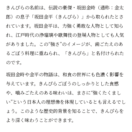
きんぴらの名前は、伝説の豪傑・坂田金時（通称：金太
お弁当に最適な和食きんぴらアレンジ例
郎）の息子「坂田金平（きんぴら）」から取られたとさ
和食きんぴらごぼうの味変アイデア集
れています。坂田金平は、力強く勇敢な人物として知ら
日々の和食にきんぴらを役立てる応用術
れ、江戸時代の浄瑠璃や歌舞伎の登場人物としても人気
がありました。この“強さ”のイメージが、歯ごたえのあ
るごぼう料理に重ねられ、「きんぴら」と名付けられた
のです。
坂田金時や金平の物語は、和食の世界にも色濃く影響を
与えています。きんぴらごぼうのしっかりとした食感
や、噛みごたえのある味わいは、まさに“強くたくまし
い”という日本人の理想像を体現しているとも言えるでし
ょう。このような歴史的背景を知ることで、きんぴらを
より深く味わうことができます。