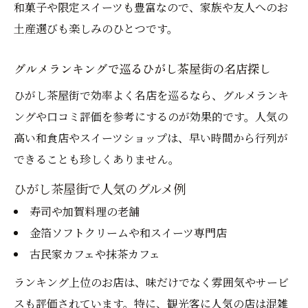
コツ
和菓子や限定スイーツも豊富なので、家族や友人へのお
土産選びも楽しみのひとつです。
おすすめ食べ歩きルートでひがし茶屋街満
喫
グルメランキングで巡るひがし茶屋街の名店探し
グルメランキングとマップで外さない巡り
ひがし茶屋街で効率よく名店を巡るなら、グルメランキ
方
ングや口コミ評価を参考にするのが効果的です。人気の
ひがし茶屋街で迷わないマップ活用術
高い和食店やスイーツショップは、早い時間から行列が
ひがし茶屋街の食べ歩き満喫ポイント総まとめ
できることも珍しくありません。
ひがし茶屋街食べ歩きで外さないポイント
ひがし茶屋街で人気のグルメ例
グルメ・スイーツ・お土産満喫の秘訣
寿司や加賀料理の老舗
ひがし茶屋街で失敗しない食べ歩きの工夫
金箔ソフトクリームや和スイーツ専門店
食べ歩きマップで巡るひがし茶屋街まとめ
古民家カフェや抹茶カフェ
おすすめグルメを効率よく楽しむコツ
ランキング上位のお店は、味だけでなく雰囲気やサービ
スも評価されています。特に、観光客に人気の店は混雑