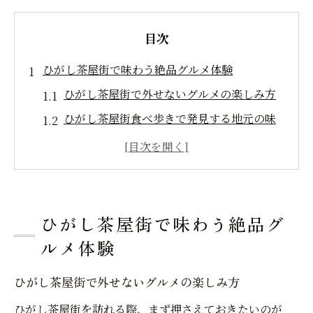
目次
ひがし茶屋街で味わう絶品グルメ体験
ひがし茶屋街で外せないグルメの楽しみ方
ひがし茶屋街食べ歩きで発見する地元の味
グルメランキングで巡るひがし茶屋街の名
店探し
ひがし茶屋街グルメ食べ歩きマップ活用術
おすすめグルメを満喫するひがし茶屋街の
ひがし茶屋街で味わう絶品グ
歩き方
ルメ体験
話題のスイーツを探す東山食べ歩き旅
ひがし茶屋街で外せないグルメの楽しみ方
ひがし茶屋街で話題のスイーツを食べ歩き
東山で見つける写真映えスイーツの選び方
ひがし茶屋街を訪れる際、まず押さえておきたいのが