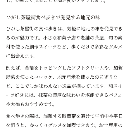
し、効率よく巡ることで満足度がアップします。
和カフェ巡りで味わうひがし茶屋街の魅力
お得なランチも楽しめる石川県金沢市東山の魅
ひがし茶屋街食べ歩きで発見する地元の味
力
ひがし茶屋街の食べ歩きは、気軽に地元の味を発見でき
ひがし茶屋街ランチのおすすめ活用法
るのが魅力です。小さな和菓子店や老舗の茶屋、旬の素
ランチ安い店も見逃せないひがし茶屋街散
材を使った創作スイーツなど、歩くだけで多彩なグルメ
策
に出会えます。
金沢ひがし茶屋街のコスパランチ徹底紹介
例えば、金箔をトッピングしたソフトクリームや、加賀
食べ歩きとランチを両立するひがし茶屋街
野菜を使ったコロッケ、地元産米を使ったおにぎりな
体験
ど、ここでしか味わえない逸品が揃っています。和スイ
ひがし茶屋街グルメとお得ランチの選び方
ーツ好きには、抹茶の濃厚な味わいを堪能できるパフェ
マップ活用で賢く巡るグルメ散策術
や大福もおすすめです。
ひがし茶屋街食べ歩きマップで効率アップ
食べ歩きの際は、混雑する時間帯を避けて午前中や平日
マップを使ったひがし茶屋街グルメ巡りの
を狙うと、ゆっくりグルメを満喫できます。お土産用の