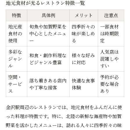
地元食材が光るレストラン特徴一覧
特徴
具体例
メリット
注意点
地元産
旬魚や加賀野菜を
四季折々の
一部食材
食材の
中心としたメニュ
味が楽しめ
は時期限
使用
ー
る
定
多彩な
人気店は
和食・創作料理な
様々な好み
ジャン
混雑しや
どジャンル豊富
に対応
ル
すい
空間・
予約が必
落ち着きある店内
快適な食事
サービ
要な場合
や丁寧な接客
体験
ス
あり
金沢駅周辺のレストランでは、地元食材をふんだんに使
った料理が特徴です。特に、北陸の新鮮な海産物や加賀
野菜を活かしたメニューは、訪れる人々に四季折々の味