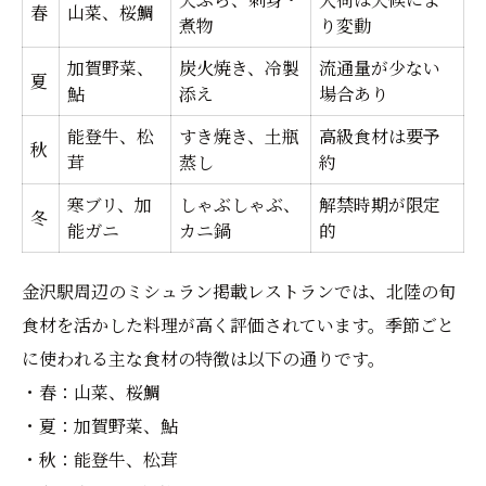
地元食材を味わうレストラン選びの極意
春
山菜、桜鯛
煮物
り変動
地元食材が光るレストラン特徴一覧
加賀野菜、
炭火焼き、冷製
流通量が少ない
夏
食材にこだわるレストランの見分け方
鮎
添え
場合あり
旬の味を楽しむ選び方のコツ
能登牛、松
すき焼き、土瓶
高級食材は要予
秋
茸
金沢駅で味わう地元の恵み
蒸し
約
地元食材×レストランの魅力発見
寒ブリ、加
しゃぶしゃぶ、
解禁時期が限定
冬
能ガニ
カニ鍋
的
ミシュラン掲載のレストラン体験記
ミシュラン掲載レストラン体験談まとめ
金沢駅周辺のミシュラン掲載レストランでは、北陸の旬
感動した食事体験の実例紹介
食材を活かした料理が高く評価されています。季節ごと
ミシュラン体験で得られる特別感
に使われる主な食材の特徴は以下の通りです。
レストランの雰囲気やサービスの違い
・春：山菜、桜鯛
・夏：加賀野菜、鮎
ミシュラン体験を楽しむための準備
・秋：能登牛、松茸
女子会や観光に最適な金沢駅の食事案内