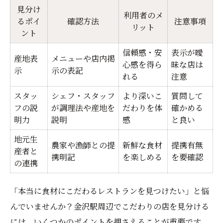
見分け
利用者のメ
るポイ
確認方法
注意事項
リット
ント
信頼感・安
表示が曖
産地表
メニューや店内掲
心感を得ら
昧な店は
示
示の表記
れる
注意
スタッ
シェフ・スタッフ
より深いこ
質問して
フの説
が調理法や産地を
だわりを体
確かめる
明力
説明
感
と良い
地元生
農家や漁師との提
新鮮な食材
提携有無
産者と
携明記
を楽しめる
を要確認
の連携
「本当に食材にこだわるレストランを見つけたい」と悩
んでいませんか？金沢駅周辺でこだわりの店を見分ける
には、いくつかのポイントを押さえることが重要です。