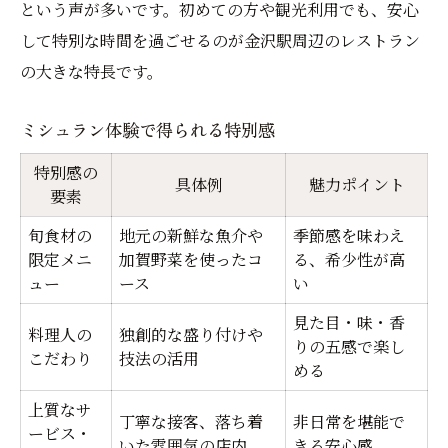
という声が多いです。初めての方や観光利用でも、安心
して特別な時間を過ごせるのが金沢駅周辺のレストラン
の大きな特長です。
ミシュラン体験で得られる特別感
特別感の
具体例
魅力ポイント
要素
旬食材の
地元の新鮮な魚介や
季節感を味わえ
限定メニ
加賀野菜を使ったコ
る、希少性が高
ュー
ース
い
見た目・味・香
料理人の
独創的な盛り付けや
りの五感で楽し
こだわり
技法の活用
める
上質なサ
丁寧な接客、落ち着
非日常を堪能で
ービス・
いた雰囲気の店内
きる安心感