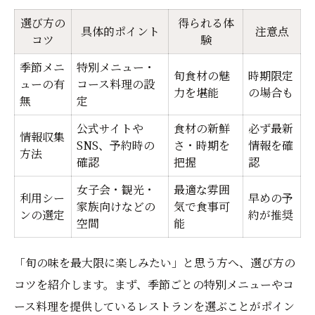
選び方の
得られる体
具体的ポイント
注意点
コツ
験
季節メニ
特別メニュー・
旬食材の魅
時期限定
ューの有
コース料理の設
力を堪能
の場合も
無
定
公式サイトや
食材の新鮮
必ず最新
情報収集
SNS、予約時の
さ・時期を
情報を確
方法
確認
把握
認
女子会・観光・
最適な雰囲
利用シー
早めの予
家族向けなどの
気で食事可
ンの選定
約が推奨
空間
能
「旬の味を最大限に楽しみたい」と思う方へ、選び方の
コツを紹介します。まず、季節ごとの特別メニューやコ
ース料理を提供しているレストランを選ぶことがポイン