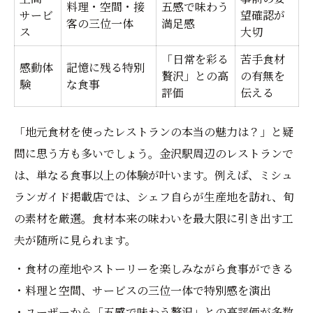
料理・空間・接
五感で味わう
サービ
望確認が
客の三位一体
満足感
ス
大切
「日常を彩る
苦手食材
感動体
記憶に残る特別
贅沢」との高
の有無を
験
な食事
評価
伝える
「地元食材を使ったレストランの本当の魅力は？」と疑
問に思う方も多いでしょう。金沢駅周辺のレストランで
は、単なる食事以上の体験が叶います。例えば、ミシュ
ランガイド掲載店では、シェフ自らが生産地を訪れ、旬
の素材を厳選。食材本来の味わいを最大限に引き出す工
夫が随所に見られます。
・食材の産地やストーリーを楽しみながら食事ができる
・料理と空間、サービスの三位一体で特別感を演出
・ユーザーから「五感で味わう贅沢」との高評価が多数