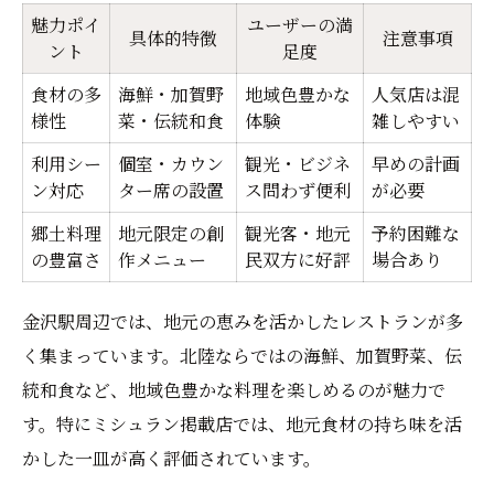
魅力ポイ
ユーザーの満
具体的特徴
注意事項
ント
足度
食材の多
海鮮・加賀野
地域色豊かな
人気店は混
様性
菜・伝統和食
体験
雑しやすい
利用シー
個室・カウン
観光・ビジネ
早めの計画
ン対応
ター席の設置
ス問わず便利
が必要
郷土料理
地元限定の創
観光客・地元
予約困難な
の豊富さ
作メニュー
民双方に好評
場合あり
金沢駅周辺では、地元の恵みを活かしたレストランが多
く集まっています。北陸ならではの海鮮、加賀野菜、伝
統和食など、地域色豊かな料理を楽しめるのが魅力で
す。特にミシュラン掲載店では、地元食材の持ち味を活
かした一皿が高く評価されています。