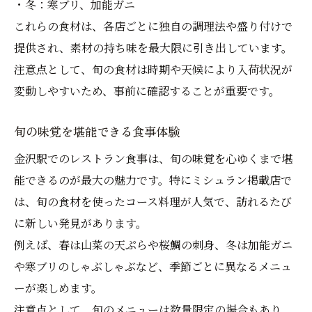
・冬：寒ブリ、加能ガニ
女子会向けレストラン特徴比較表
これらの食材は、各店ごとに独自の調理法や盛り付けで
観光客に人気の食事スポット案内
提供され、素材の持ち味を最大限に引き出しています。
女子会におすすめの雰囲気とは
注意点として、旬の食材は時期や天候により入荷状況が
観光時に便利なレストラン選び術
変動しやすいため、事前に確認することが重要です。
金沢駅で楽しむ女子会グルメ体験
旬の味覚を堪能できる食事体験
夜ご飯やランチも満喫できる金沢駅グルメ
ランチ・夜ご飯対応レストランリスト
金沢駅でのレストラン食事は、旬の味覚を心ゆくまで堪
能できるのが最大の魅力です。特にミシュラン掲載店で
昼夜問わず楽しめるグルメの魅力
は、旬の食材を使ったコース料理が人気で、訪れるたび
コスパ重視の食事選びポイント
に新しい発見があります。
夜ご飯やランチの楽しみ方比較
例えば、春は山菜の天ぷらや桜鯛の刺身、冬は加能ガニ
駅周辺で味わう旬のグルメ体験
や寒ブリのしゃぶしゃぶなど、季節ごとに異なるメニュ
ーが楽しめます。
注意点として、旬のメニューは数量限定の場合もあり、