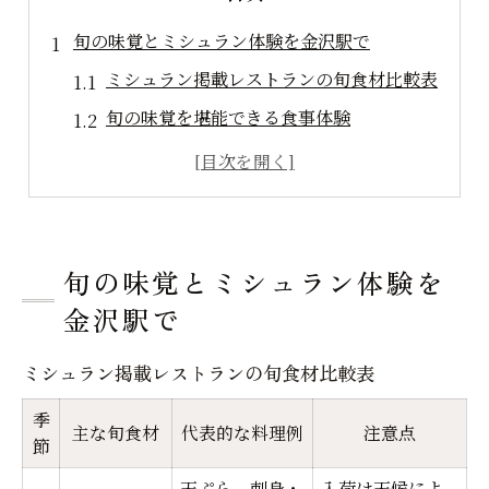
旬の味覚とミシュラン体験を金沢駅で
ミシュラン掲載レストランの旬食材比較表
旬の味覚を堪能できる食事体験
季節感あふれるレストラン選びのコツ
地元食材で味わうミシュラン体験
金沢駅で話題のレストラン事情
金沢駅周辺で楽しむ話題のレストラン
旬の味覚とミシュラン体験を
金沢駅周辺レストランの話題度ランキング
金沢駅で
注目のレストランで過ごす贅沢な時間
ミシュラン掲載レストランの旬食材比較表
話題のグルメスポットを満喫する方法
季
レストラン選びで失敗しないポイント
主な旬食材
代表的な料理例
注意点
節
女子会や観光に最適な話題の場所
天ぷら、刺身・
入荷は天候によ