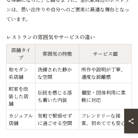
ンは、思い出作りや自分へのご褒美に最適な舞台となっ
ています。
レストランの雰囲気やサービスの違い
店舗タイ
雰囲気の特徴
サービス面
プ
和モダン
洗練された静か
所作や説明が丁寧、
系店舗
な空間
適度な距離感
町家を改
伝統を感じる落
個室・団体利用に柔
装した店
ち着いた内装
軟に対応
舗
カジュアル
気軽で緊張せず
フレンドリーな接
店舗
に過ごせる空間
客、初めてでも安心