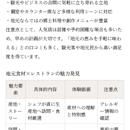
・観光やビジネスの合間に気軽に立ち寄れる立地
・個室やカウンター席など多様な利用シーンに対応
・地元ならではの郷土料理や創作メニューが豊富
注意点として、人気店は混雑や予約困難な場合も多いた
め、早めの計画が大切です。「地元の恵みを手軽に味わ
える」との口コミも多く、観光客や地元民から高い満足
度を得ています。
地元食材×レストランの魅力発見
魅力要
具体的内容
体験価値
注意点
素
産地・
シェフが直に生
アレルギ
素材への理解
ストー
産地へ訪問・食
ー情報の
と特別感
リー
材厳選
確認
空間・
事前の要