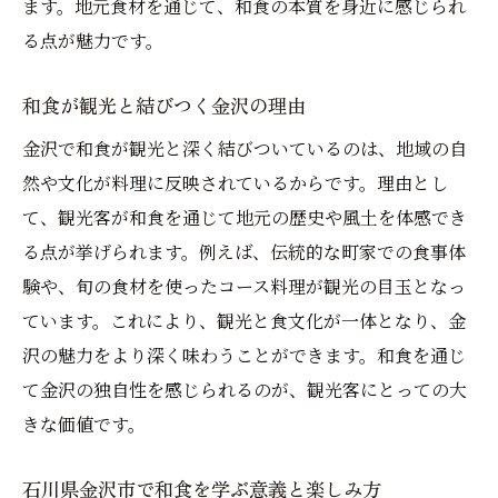
ます。地元食材を通じて、和食の本質を身近に感じられ
ミシュラン注目の和食ランチを手軽に楽し
る点が魅力です。
むコツ
金沢で満足度の高い和食ランチを選ぶポイ
和食が観光と結びつく金沢の理由
ント
金沢で和食が観光と深く結びついているのは、地域の自
和食好きにおすすめの金沢お得ランチ情報
然や文化が料理に反映されているからです。理由とし
地元食材を活かした和食ランチの楽しみ方
て、観光客が和食を通じて地元の歴史や風土を体感でき
る点が挙げられます。例えば、伝統的な町家での食事体
金沢和食ランキングから知る注目ポイント
験や、旬の食材を使ったコース料理が観光の目玉となっ
和食ランキングで上位に選ばれる魅力とは
ています。これにより、観光と食文化が一体となり、金
金沢和食ランキングで注目のスタイルを解
沢の魅力をより深く味わうことができます。和食を通じ
説
て金沢の独自性を感じられるのが、観光客にとっての大
和食を選ぶ際の金沢ランキング活用術
きな価値です。
ミシュランも評価する金沢和食の人気傾向
地元で話題の和食店がランキング上位の理
石川県金沢市で和食を学ぶ意義と楽しみ方