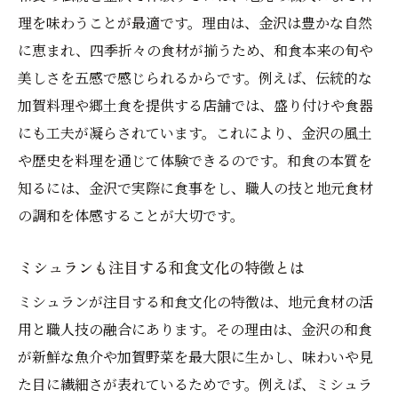
理を味わうことが最適です。理由は、金沢は豊かな自然
旬の味覚で楽しむ金沢和食の特別な体験
に恵まれ、四季折々の食材が揃うため、和食本来の旬や
ミシュラン評価にもつながる食材の選び方
美しさを五感で感じられるからです。例えば、伝統的な
季節ごとの和食が金沢で愛される理由
加賀料理や郷土食を提供する店舗では、盛り付けや食器
地元食材から広がる和食の楽しみと発見
にも工夫が凝らされています。これにより、金沢の風土
ミシュランが評価する金沢和食の特徴
や歴史を料理を通じて体験できるのです。和食の本質を
ミシュラン掲載店に見る和食の美学と工夫
知るには、金沢で実際に食事をし、職人の技と地元食材
の調和を体感することが大切です。
和食の技が光る金沢のミシュラン評価ポイ
ント
ミシュランも注目する和食文化の特徴とは
伝統と創造性が融合した和食の魅力を解説
ミシュランが注目する和食文化の特徴は、地元食材の活
地元の食材と和食が評価される理由を探る
用と職人技の融合にあります。その理由は、金沢の和食
ミシュラン和食が観光客に人気の秘密とは
が新鮮な魚介や加賀野菜を最大限に生かし、味わいや見
金沢和食の進化とミシュラン注目の視点
た目に繊細さが表れているためです。例えば、ミシュラ