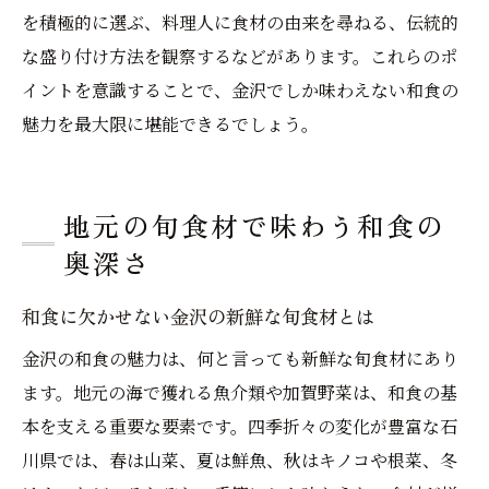
金沢の和食が旅の思い出になる理由を解説
を積極的に選ぶ、料理人に食材の由来を尋ねる、伝統的
和食体験が金沢旅行を特別にする理由とは
な盛り付け方法を観察するなどがあります。これらのポ
地元食材と和食の出会いが旅を彩る魅力
イントを意識することで、金沢でしか味わえない和食の
魅力を最大限に堪能できるでしょう。
ミシュラン和食で残る心に残る体験の数々
和食の歴史と文化が旅の思い出を深める
金沢和食が旅人の心に響くポイントを紹介
地元の旬食材で味わう和食の
和食を通じて味わう金沢の感動と発見
奥深さ
和食に欠かせない金沢の新鮮な旬食材とは
金沢の和食の魅力は、何と言っても新鮮な旬食材にあり
ます。地元の海で獲れる魚介類や加賀野菜は、和食の基
本を支える重要な要素です。四季折々の変化が豊富な石
川県では、春は山菜、夏は鮮魚、秋はキノコや根菜、冬