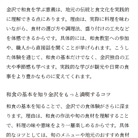
由
金沢で和食を学ぶ意義は、地元の伝統と食文化を実践的
ランキング情報で金沢和食の最新トレンド
に理解できる点にあります。理由は、実際に料理を味わ
把握
いながら、食材の選び方や調理法、盛り付けの工夫など
和食ディナーで味わう金沢の伝統と革新
を体感できるからです。具体的には、和食教室への参加
和食ディナーで感じる金沢の伝統美と新し
や、職人から直接話を聞くことが挙げられます。こうし
さ
た体験を通じて、和食の基本だけでなく、金沢独自の工
夫や季節感も学べます。実践的な学びが観光や日常の食
ミシュラン評価の和食ディナーは何が違
事をより豊かなものに変えてくれます。
う？
伝統が息づく和食ディナーの楽しみ方を紹
和食の基本を知り金沢をもっと満喫するコツ
介
和食の基本を知ることで、金沢での食体験がさらに深ま
金沢の夜に味わう和食の特別な体験とは
ります。理由は、和食の作法や旬の食材を理解すること
和食ディナーで出会う地元の旬と創造力
で、料理の味や意味をより一層楽しめるからです。具体
ディナーで味わう和食の新しい提案を解説
的なコツとしては、旬のメニューや地元のおすすめ食材