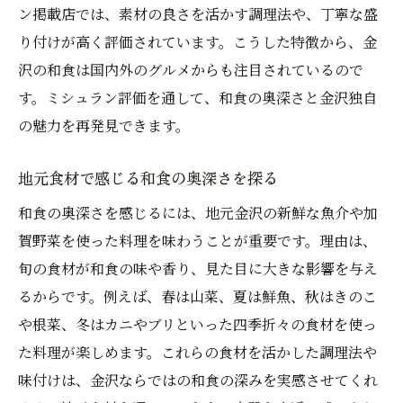
加賀野菜が支える金沢和食の真髄を探る
ン掲載店では、素材の良さを活かす調理法や、丁寧な盛
和食に欠かせない加賀野菜の魅力を徹底解
り付けが高く評価されています。こうした特徴から、金
説
沢の和食は国内外のグルメからも注目されているので
金沢和食の味を引き立てる加賀野菜の存在
す。ミシュラン評価を通して、和食の奥深さと金沢独自
地元で親しまれる加賀野菜×和食の実力
の魅力を再発見できます。
ミシュランも認める加賀野菜と和食の関係
地元食材で感じる和食の奥深さを探る
性
和食の奥深さを感じるには、地元金沢の新鮮な魚介や加
四季折々の加賀野菜が生み出す和食の奥深
賀野菜を使った料理を味わうことが重要です。理由は、
さ
旬の食材が和食の味や香り、見た目に大きな影響を与え
和食を支える加賀野菜の選び方と楽しみ方
るからです。例えば、春は山菜、夏は鮮魚、秋はきのこ
リーズナブルに楽しむ金沢和食ランチ案内
や根菜、冬はカニやブリといった四季折々の食材を使っ
和食ランチで味わう金沢の地元グルメ体験
た料理が楽しめます。これらの食材を活かした調理法や
リーズナブルに楽しめる金沢和食ランチの
味付けは、金沢ならではの和食の深みを実感させてくれ
選び方