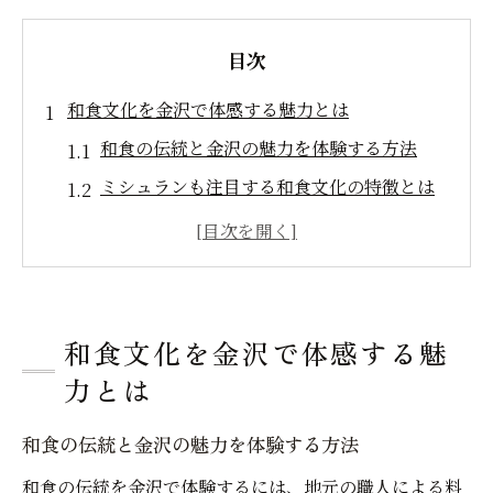
目次
和食文化を金沢で体感する魅力とは
和食の伝統と金沢の魅力を体験する方法
ミシュランも注目する和食文化の特徴とは
地元食材で感じる和食の奥深さを探る
和食が観光と結びつく金沢の理由
石川県金沢市で和食を学ぶ意義と楽しみ方
和食の基本を知り金沢をもっと満喫するコ
和食文化を金沢で体感する魅
ツ
力とは
地元の旬食材で味わう和食の奥深さ
和食の伝統と金沢の魅力を体験する方法
和食に欠かせない金沢の新鮮な旬食材とは
和食の伝統を金沢で体験するには、地元の職人による料
地元食材を使った和食の魅力を深掘り解説