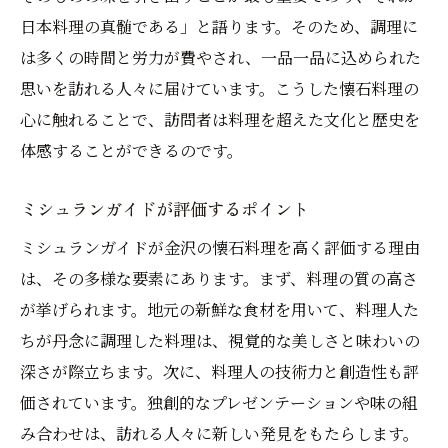
特別な日に訪れたい懐石店
日本料理の真髄である」と語ります。そのため、調理に
美食体験がもたらす心の豊かさ
は多くの時間と労力が費やされ、一品一品に込められた
ミシュランガイドが認めた金沢の懐石料理の真
思いを訪れる人々に届けています。こうした懐石料理の
髄
心に触れることで、訪問者は料理を超えた文化と歴史を
体感することができるのです。
ミシュランの評価基準と懐石の関係
金沢の懐石が世界に誇る理由
ミシュランガイドが評価するポイント
料理人のこだわりが生む味の深さ
ミシュランガイドが金沢の懐石料理を高く評価する理由
伝統と革新が融合する美食体験
は、その多様な要素にあります。まず、料理の質の高さ
未来に継承したい懐石の魅力
が挙げられます。地元の新鮮な食材を用いて、料理人た
金沢の懐石料理が持つ無限の可能性
ちが丹念に調理した料理は、視覚的な美しさと味わいの
深さが際立ちます。次に、料理人の技術力と創造性も評
価されています。独創的なプレゼンテーションや味の組
み合わせは、訪れる人々に新しい発見をもたらします。