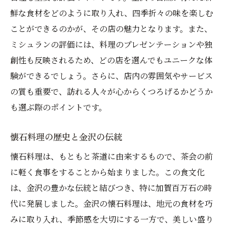
四季折々の食材と料理の調和
鮮な食材をどのように取り入れ、四季折々の味を楽しむ
ミシュランが認めた季節感の表現
ことができるのかが、その店の魅力となります。また、
金沢の地元食材を活かしたミシュラン懐石の魅
ミシュランの評価には、料理のプレゼンテーションや独
力
創性も反映されるため、どの店を選んでもユニークな体
地元の新鮮な魚介類を使った料理
験ができるでしょう。さらに、店内の雰囲気やサービス
の質も重要で、訪れる人々が心からくつろげるかどうか
旬の野菜と懐石料理の相性
も選ぶ際のポイントです。
金沢ならではの特産品を味わう
地産地消の精神とミシュランの評価
懐石料理の歴史と金沢の伝統
地元の食材が生む特別な味わい
懐石料理は、もともと茶道に由来するもので、茶会の前
料理人が選ぶ金沢の食材の魅力
に軽く食事をすることから始まりました。この食文化
懐石料理とミシュランガイドが語る金沢の美食
は、金沢の豊かな伝統と結びつき、特に加賀百万石の時
文化
代に発展しました。金沢の懐石料理は、地元の食材を巧
懐石料理の文化的背景と意義
みに取り入れ、季節感を大切にする一方で、美しい盛り