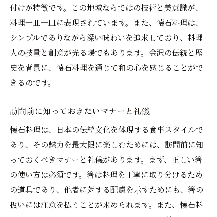
金沢の美食文化を支えるミシュランの視点
付けが特徴です。この地域ならではの技術と美意識が、
懐石を通じた文化と料理の融合
料理一皿一皿に表現されています。また、懐石料理は、
シンプルでありながら深い味わいを追求しており、料理
ミシュラン星付き店が発信する食文化
人の技量と創意が光る場でもあります。金沢の伝統と歴
伝統を守る現代の懐石料理
史を背景に、懐石料理を通じて和の心を感じることがで
美食家が語る金沢の魅力
きるのです。
ミシュラン星付き懐石で堪能する金沢の四季
季節の変化を感じる懐石の楽しみ方
訪問前に知っておきたいマナーと礼儀
四季折々の食材が紡ぐストーリー
懐石料理は、日本の伝統文化を体現する食事スタイルで
春夏秋冬の懐石メニューの特徴
あり、その魅力を最大限に楽しむためには、訪問前に知
ミシュランガイドが評価する四季の美
っておくべきマナーと礼儀があります。まず、正しい箸
金沢の風情を懐石で味わう
の使い方は必須です。箸は料理を丁寧に取り分けるため
の道具であり、他者に対する配慮を示すためにも、箸の
季節感がもたらす特別な体験
扱いには注意を払うことが求められます。また、懐石料
懐石料理の芸術性とミシュランの評価が生む特