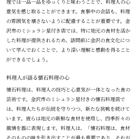
理では一品一品をゆっくりと味わうことで、料理人の心
別な時間
意気を感じ取ることができます。食事中の会話も、料理
料理としての芸術性を追求する懐石
の雰囲気を壊さないように配慮することが重要です。金
ミシュランが認める料理の創造性
沢市のミシュラン星付き店では、特に地元の食材を活か
視覚と味覚を満たす懐石料理
した料理が提供されるため、訪問前に金沢の食文化につ
料理人の技が光る一皿
いて学んでおくことで、より深い理解と感動を得ること
ミシュラン評価の裏にある技術
ができるでしょう。
懐石料理がもたらす感動の瞬間
料理人が語る懐石料理の心
金沢のミシュラン懐石が提供する贅沢なひとと
き
懐石料理は、料理人の技巧と心意気が一体となった食の
芸術です。金沢市のミシュラン星付きの懐石料理店で
贅沢な空間で味わう懐石料理
は、料理人たちが伝統を守りつつ、新たな挑戦を続けて
料理と一緒に楽しむお酒の選び方
います。彼らは地元の新鮮な食材を使用し、四季折々の
心からリラックスできる店の雰囲気
風情を器に表現します。料理人は、「懐石料理は、食材
訪問者を魅了するおもてなしの心
そのものの味を引き出すことが最も重要であり、それが