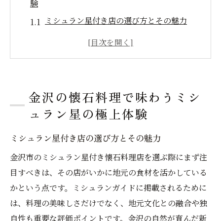
験
ミシュラン星付き店の選び方とその魅力
懐石料理の歴史と金沢の伝統
訪問前に知っておきたいマナーと礼儀
料理人が語る懐石料理の心
ミシュランガイドが評価するポイント
金沢の懐石料理で味わうミシ
金沢の懐石で体感する贅沢なひととき
ュラン星の極上体験
四季を映す懐石料理とミシュランの深い結びつ
ミシュラン星付き店の選び方とその魅力
き
春の旬を楽しむ懐石の一皿
金沢市のミシュラン星付き懐石料理店を選ぶ際にまず注
目すべきは、その店がいかに地元の食材を活かしている
夏に味わう涼やかな懐石料理
かという点です。ミシュランガイドに掲載されるために
秋の味覚を堪能する懐石体験
は、料理の美味しさだけでなく、地元文化との融合や独
冬の温もりを感じる懐石の魅力
自性も重要な評価ポイントです。金沢の自然が育んだ新