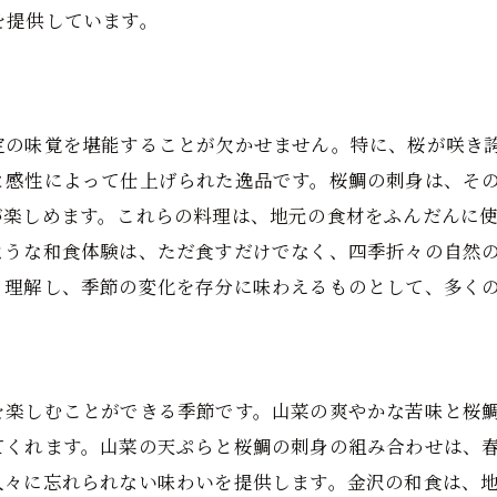
心も体も温まる冬の味覚
を提供しています。
蟹と鍋料理で味わう金沢の冬
金沢の四季を感じる和食レストランのこだわり
四季折々の和食を楽しむレストラン選び
定の味覚を堪能することが欠かせません。特に、桜が咲き
金沢の和食レストランが誇る季節感
と感性によって仕上げられた逸品です。桜鯛の刺身は、そ
四季を感じる和食レストランの魅力
が楽しめます。これらの料理は、地元の食材をふんだんに
ような和食体験は、ただ食すだけでなく、四季折々の自然
金沢の伝統と季節を感じる味わい
く理解し、季節の変化を存分に味わえるものとして、多く
地元に根ざした和食レストランの特徴
金沢の四季を体感する和食の味
地元食材を活かした金沢和食の魅力とは
を楽しむことができる季節です。山菜の爽やかな苦味と桜
金沢の地元食材が生む和食の美味しさ
てくれます。山菜の天ぷらと桜鯛の刺身の組み合わせは、
地産地消の和食の魅力を探る
人々に忘れられない味わいを提供します。金沢の和食は、
地元の新鮮な食材を使った和食の特徴