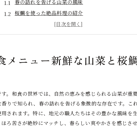
春の訪れを告げる山菜の風味
桜鯛を使った絶品料理の紹介
地元食材が彩る春の和食の特徴
金沢ならではの春の味覚を堪能する
山菜と桜鯛が織り成す春のハーモニー
食メニュー新鮮な山菜と桜
春の金沢和食で味わう新鮮さ
夏の金沢和食体験旬の魚介類と夏野菜が奏でるハーモニ
夏に食べたい金沢の和食メニュー
涼を感じる夏野菜のアレンジ
です。和食の世界では、自然の恵みを感じられる山菜が重
金沢の海から届く新鮮な魚介類
な香りで知られ、春の訪れを告げる象徴的な存在です。こ
夏限定の和食が織り成す感動
使用されます。特に、地元の職人たちはその豊かな風味を
とほろ苦さが絶妙にマッチし、春らしい爽やかさを感じさ
金沢の夏を象徴する旬の味覚
夏の金沢で体験する和食の魅力