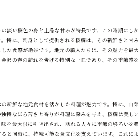
秋の金沢和食松茸ご飯と栗料理で季節を堪能
香り高い松茸ご飯の秘密
その淡い桜色の身と上品な甘みが特長です。この時期にし
栗料理が彩る秋の金沢
す。特に、刺身として提供される桜鯛は、その新鮮さと甘
秋の味覚を楽しむ和食メニュー
とした食感が絶妙です。地元の職人たちは、その魅力を最
金沢の秋を食で感じる贅沢
、金沢の春の訪れを告げる特別な一皿であり、その季節感
季節を告げる金沢の秋の味覚
松茸と栗が織り成す秋の和食
冬の金沢で味わう和食蟹と暖かい鍋料理の温もり
冬にぴったりの温かい鍋料理
はの新鮮な地元食材を活かした料理が魅力です。特に、山
金沢で味わう冬の蟹の美味しさ
の独特なほろ苦さと香りが料理に深みを与え、桜鯛は美し
寒い季節にぴったりの和食メニュー
ち味を最大限に引き出され、訪れる人々に季節の移ろいを
冬の金沢で楽しむ和食の醍醐味
すると同時に、持続可能な食文化を支えています。これに