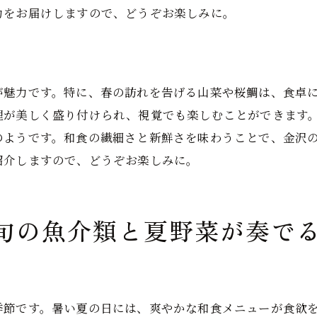
力をお届けしますので、どうぞお楽しみに。
金沢ならではの和食の味わい方
地元の食材が生む金沢和食の魅力
食材から広がる金沢和食の世界
が魅力です。特に、春の訪れを告げる山菜や桜鯛は、食卓
心に残る金沢の和食体験レストラン紹介
理が美しく盛り付けられ、視覚でも楽しむことができます
忘れられない和食体験ができるレストラン
のようです。和食の繊細さと新鮮さを味わうことで、金沢
金沢の魅力を体感できる和食の名店
紹介しますので、どうぞお楽しみに。
心温まる和食体験を提供するレストラン
金沢で訪れるべき和食レストランの選定
旬の魚介類と夏野菜が奏で
特別な時間を過ごす和食の名所
金沢の和食体験で訪れたいレストラン
季節ごとに変わる金沢和食の特別メニュー
季節限定の和食メニューを楽しむ
季節です。暑い夏の日には、爽やかな和食メニューが食欲