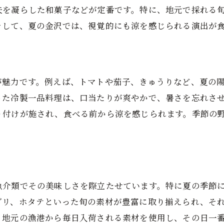
金沢で味わう特別な和食メニュー
夫を凝らした和菓子などが定番です。特に、地元で採れる
四季折々の和食の魅力を探る
そして、夏の金沢では、視覚的にも涼を感じられる演出が
金沢の和食における季節の味覚
変化する金沢の和食メニューがもたらす驚き
特別な味わいを提供する金沢の和食
が魅力です。例えば、トマトや茄子、きゅうりなど、夏の
った冷製一品料理は、口当たりが爽やかで、暑さを忘れさ
り付けが施され、食べる前から涼を感じられます。季節の
魚介類でその美味しさを際立たせています。特に夏の季節
グリ、ホタテといった旬の素材が豊富に取り揃えられ、そ
、地元の漁港から毎日入荷される素材を使用し、その日一