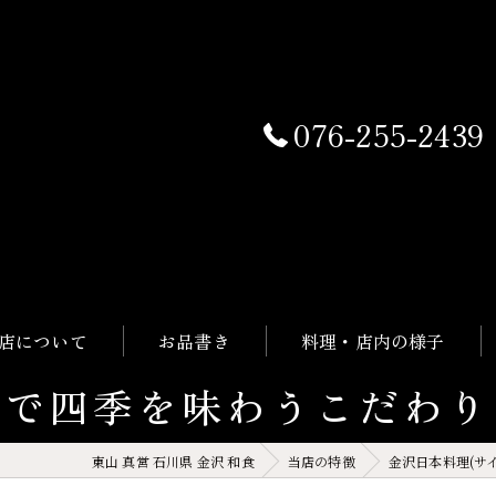
076-255-2439
店について
お品書き
料理・店内の様子
食で四季を味わうこだわり
東山 真営 石川県 金沢 和食
当店の特徴
金沢日本料理(サ