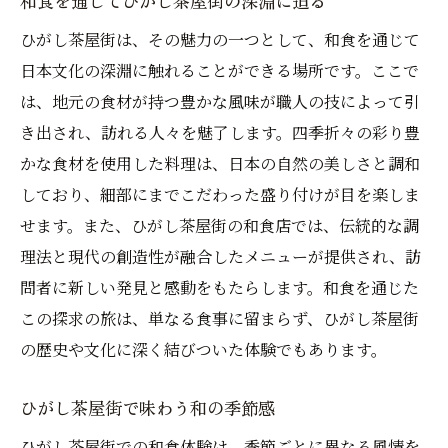
和食を通じてひがし茶屋街の深淵に迫る
旅
ひがし茶屋街は、その魅力の一つとして、和食を通じて
ひがし茶屋街の和食が紡ぐ日本の物語
日本文化の深淵に触れることができる場所です。ここで
和食を通してひがし茶屋街の文化を探る
は、地元の食材が持つ豊かな風味が職人の技によって引
き出され、訪れる人々を魅了します。四季折々の彩り豊
ひがし茶屋街の和食が奏でる季節のハーモニー
かな食材を使用した料理は、日本の自然の美しさと調和
視覚と味覚で楽しむ
しており、細部にまでこだわった盛り付けが目を楽しま
ひがし茶屋街で堪能する季節のハーモニー
せます。また、ひがし茶屋街の和食店では、伝統的な調
和食の視覚美と季節感が交差するひがし茶
理法と現代の創造性が融合したメニューが提供され、訪
屋街
問者に新しい発見と感動をもたらします。和食を通じた
ひがし茶屋街で味わう五感刺激の和食
この探求の旅は、単なる食事に留まらず、ひがし茶屋街
季節の移ろいを表現するひがし茶屋街の和
の歴史や文化に深く結びついた体験でもあります。
食
ひがし茶屋街で出会う四季の味覚と美
ひがし茶屋街で味わう和の季節感
和食が奏でるひがし茶屋街の季節の調べ
ひがし茶屋街での和食体験は、季節ごとに異なる風情を