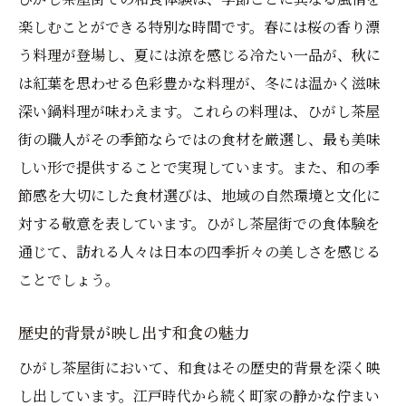
伝統が息づくひがし茶屋街で和食の真髄を体験
楽しむことができる特別な時間です。春には桜の香り漂
する旅路
う料理が登場し、夏には涼を感じる冷たい一品が、秋に
は紅葉を思わせる色彩豊かな料理が、冬には温かく滋味
ひがし茶屋街で体験する和食文化の深淵
深い鍋料理が味わえます。これらの料理は、ひがし茶屋
伝統が息づくひがし茶屋街の魅力
街の職人がその季節ならではの食材を厳選し、最も美味
和食の真髄を感じるひがし茶屋街の旅
しい形で提供することで実現しています。また、和の季
ひがし茶屋街で和食の奥義を探る
節感を大切にした食材選びは、地域の自然環境と文化に
伝統的な和食体験が待つひがし茶屋街
対する敬意を表しています。ひがし茶屋街での食体験を
ひがし茶屋街で和食の歴史に触れる一日
通じて、訪れる人々は日本の四季折々の美しさを感じる
ひがし茶屋街の和食に宿る金沢の魂心温まるひ
ことでしょう。
とときを
歴史的背景が映し出す和食の魅力
ひがし茶屋街で感じる金沢の和食魂
心温まる和食時間が流れるひがし茶屋街
ひがし茶屋街において、和食はその歴史的背景を深く映
し出しています。江戸時代から続く町家の静かな佇まい
金沢の精神が息づくひがし茶屋街の和食