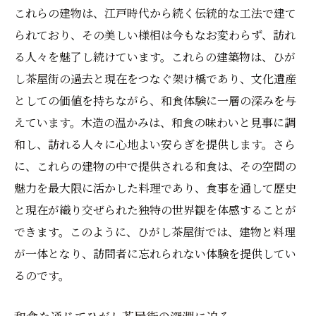
伝統の融合
これらの建物は、江戸時代から続く伝統的な工法で建て
ひがし茶屋街で感じる四季の美学
られており、その美しい様相は今もなお変わらず、訪れ
伝統と革新が交差するひがし茶屋街の和食
る人々を魅了し続けています。これらの建築物は、ひが
ひがし茶屋街で四季を彩る和食の美
し茶屋街の過去と現在をつなぐ架け橋であり、文化遺産
和食の伝統を守り続けるひがし茶屋街
としての価値を持ちながら、和食体験に一層の深みを与
えています。木造の温かみは、和食の味わいと見事に調
ひがし茶屋街で出会う和食の新しい風
和し、訪れる人々に心地よい安らぎを提供します。さら
四季折々の美しさを味わうひがし茶屋街の
に、これらの建物の中で提供される和食は、その空間の
和食
魅力を最大限に活かした料理であり、食事を通して歴史
歴史が息づくひがし茶屋街で和食を通じて感じ
と現在が織り交ぜられた独特の世界観を体感することが
る日本文化の深層
できます。このように、ひがし茶屋街では、建物と料理
ひがし茶屋街の和食に触れる日本文化
が一体となり、訪問者に忘れられない体験を提供してい
和食と日本文化が息づくひがし茶屋街
るのです。
ひがし茶屋街で和食と文化を融合させる
日本文化の奥深さを感じるひがし茶屋街の