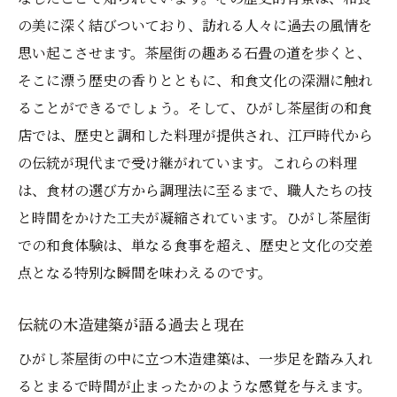
ひがし茶屋街で味わう旬の味覚
の美に深く結びついており、訪れる人々に過去の風情を
季節感あふれる和食が誘うひがし茶屋街の
思い起こさせます。茶屋街の趣ある石畳の道を歩くと、
旅
そこに漂う歴史の香りとともに、和食文化の深淵に触れ
ひがし茶屋街の木造建築が誘う和食の世界目に
ることができるでしょう。そして、ひがし茶屋街の和食
も舌にも響く時間
店では、歴史と調和した料理が提供され、江戸時代から
和食と調和するひがし茶屋街の建築美
の伝統が現代まで受け継がれています。これらの料理
ひがし茶屋街の景観が織りなす和食体験
は、食材の選び方から調理法に至るまで、職人たちの技
と時間をかけた工夫が凝縮されています。ひがし茶屋街
伝統建築と和食が生む非日常の時間
での和食体験は、単なる食事を超え、歴史と文化の交差
ひがし茶屋街の建物がもたらす和食の豊か
点となる特別な瞬間を味わえるのです。
さ
和食と共に楽しむひがし茶屋街の建築巡り
伝統の木造建築が語る過去と現在
ひがし茶屋街の木造美が和食を引き立てる
ひがし茶屋街の中に立つ木造建築は、一歩足を踏み入れ
金沢ひがし茶屋街の和食で味わう四季の美学と
るとまるで時間が止まったかのような感覚を与えます。