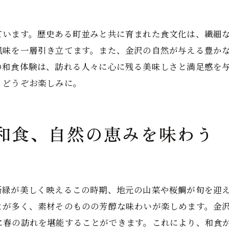
自然の恵みを活かした和食の極意
ています。歴史ある町並みと共に育まれた食文化は、繊細
金沢の和食が教えてくれる歴史の足跡
風味を一層引き立てます。また、金沢の自然が与える豊か
自然と歴史が調和した和食の魅力
の和食体験は、訪れる人々に心に残る美味しさと満足感を
訪れる人々を魅了する金沢の和食体験
、どうぞお楽しみに。
金沢の和食がもたらす感動の瞬間
食を通じて心に残る金沢の魅力
訪れる人々を引き込む和食の力
和食、自然の恵みを味わう
旅行者が体験すべき金沢の和食
和食が生み出す金沢の思い出
金沢の和食体験で感じる日本の精神
新緑が美しく映えるこの時期、地元の山菜や桜鯛が旬を迎
金沢市で楽しむ和食、自然と文化の融合
とが多く、素材そのものの芳醇な味わいが楽しめます。金
自然と文化が交差する和食の舞台
に春の訪れを堪能することができます。これにより、和食