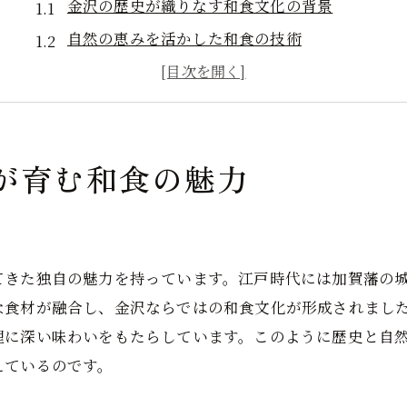
金沢の歴史が織りなす和食文化の背景
自然の恵みを活かした和食の技術
伝統と革新が融合する金沢の和食
歴史的な街並みと和食の調和
金沢の自然が育む四季折々の味覚
が育む和食の魅力
和食に込められた金沢の歴史と自然
四季を映す金沢の和食、自然の恵みを味わう
春の新緑と和食の爽やかさ
夏の涼を感じる金沢の和食
てきた独自の魅力を持っています。江戸時代には加賀藩の
秋の実りを味わう和食の深み
な食材が融合し、金沢ならではの和食文化が形成されまし
冬の寒さを和らげる温かい和食
理に深い味わいをもたらしています。このように歴史と自
えているのです。
四季折々の素材を活かした金沢の和食
自然の移ろいを反映した和食の魅力