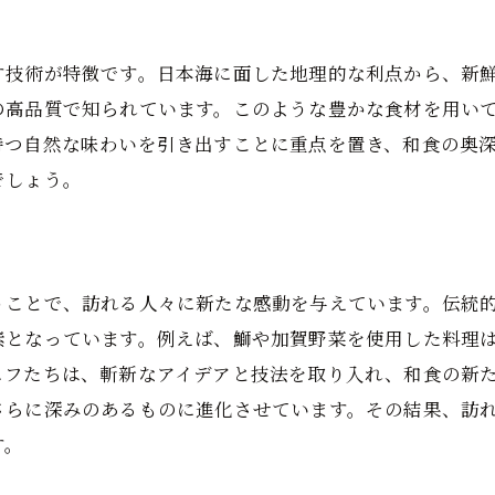
金沢市で体験する和食の奥深さと美しさ
金沢の和食に見る美しさの秘密
す技術が特徴です。日本海に面した地理的な利点から、新
の高品質で知られています。このような豊かな食材を用い
伝統的な調理法と現代的なアプローチ
持つ自然な味わいを引き出すことに重点を置き、和食の奥
食材の持ち味を引き出す金沢の技
でしょう。
和食の美学を感じる金沢市内の名店
五感で楽しむ和食体験の魅力
金沢の和食が教える美と深さ
うことで、訪れる人々に新たな感動を与えています。伝統
石川県金沢市、和食で感じる豊かな自然
素となっています。例えば、鰤や加賀野菜を使用した料理
自然との共生が生み出す和食の味わい
ェフたちは、斬新なアイデアと技法を取り入れ、和食の新
金沢の自然が育む厳選された食材
さらに深みのあるものに進化させています。その結果、訪
地元の食材を活かした和食の魅力
す。
自然の味覚を大切にする金沢の食文化