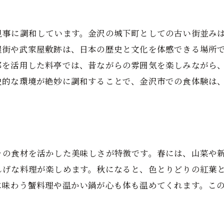
金沢の自然環境が育む和食の深み
和食を通じて感じる石川県の自然の豊かさ
見事に調和しています。金沢の城下町としての古い街並み
金沢の伝統技が光る和食、五感で味わう贅沢
屋街や武家屋敷跡は、日本の歴史と文化を体感できる場所
金沢の伝統的な調理技術の秘密
部を活用した料亭では、昔ながらの雰囲気を楽しみながら
五感で楽しむ和食の魅力
史的な環境が絶妙に調和することで、金沢市での食体験は
視覚から楽しむ金沢の和食プレゼンテーション
味覚を刺激する金沢の伝統料理
触感まで考えられた和食の奥深さ
金沢の職人技が光る和食体験
々の食材を活かした美味しさが特徴です。春には、山菜や
和食の真髄を金沢で体験、歴史と自然の調和
しげな料理が楽しめます。秋になると、色とりどりの紅葉
に味わう蟹料理や温かい鍋が心も体も温めてくれます。こ
金沢で和食の真髄を感じる旅
歴史と自然が織りなす和食の深み
和食を通じて見る金沢の過去と現在