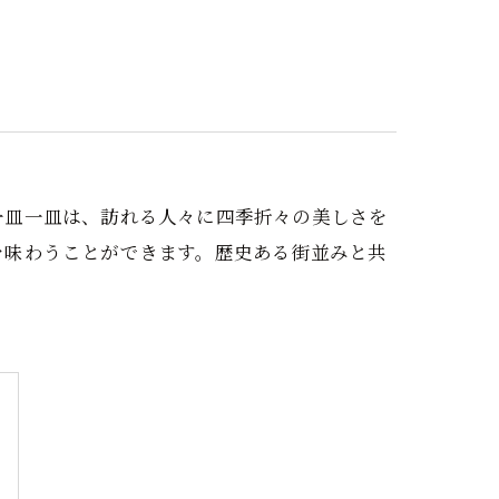
個室
会席
海鮮
一皿一皿は、訪れる人々に四季折々の美しさを
を味わうことができます。歴史ある街並みと共