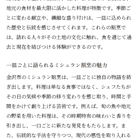
季節ごとに変化するミシュラン割烹の魅力
地元の食材を最大限に活かした料理が特徴です。季節ご
自然の移ろいを感じる金沢市の和食
とに変わる献立や、繊細な盛り付けは、一皿に込められ
新鮮な石川県産食材が引き立つミシュラン割烹
た歴史と伝統を感じさせてくれます。これらの割烹で
の魅力
は、訪れる人々がその土地の文化に触れ、食を通じて過
地元食材が輝く金沢市のミシュラン割烹
去と現在を結びつける体験ができるのです。
新鮮さが命の石川県産食材を活かす技
一皿ごとに語られるミシュラン割烹の魅力
金沢市のミシュラン割烹で味わう産地の恵
金沢市のミシュラン割烹は、一皿ごとに独自の物語を紡
み
ぎ出します。料理は単なる食事ではなく、シェフたちが
地産地消を体感する金沢市のミシュラン体
その日の気候や季節の移り変わりを感じ取り、時間と手
験
間をかけて創り上げる芸術です。例えば、旬の魚や地元
石川県の自然が生んだ素材の魅力
の野菜を用いた料理は、その時期特有の味わいと香りを
金沢市の割烹で堪能する新鮮な味
引き出し、一口ごとに新たな発見をもたらします。ま
金沢市のミシュラン割烹が提供する至福のひと
た、伝統的な手法を守りつつ、現代の感性を取り入れる