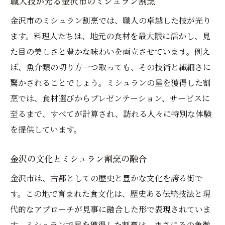
職人技が光る金沢市のミシュラン割烹
芸術作品としての和食を楽しむ金沢市の割
金沢市のミシュラン割烹では、職人の卓越した技が光り
烹
ます。料理人たちは、地元の食材を最大限に活かし、見
和食の芸術性に魅了される金沢市の旅
た目の美しさと豊かな味わいを両立させています。例え
ば、魚介類の切り方一つ取っても、その技術と繊細さに
金沢の自然が育む素材を活かしたミシュラン割
驚かされることでしょう。ミシュランの星を獲得した割
烹の逸品
烹では、食材選びからプレゼンテーション、サービスに
自然の恵みを最大限に引き出す金沢割烹
至るまで、すべてが計算され、訪れる人々に特別な体験
金沢の風土が生むミシュラン割烹の一皿
を提供しています。
石川県の自然素材が光るミシュラン体験
地元の素材を活かした金沢市のミシュラン
金沢の文化とミシュラン割烹の融合
割烹
金沢市は、古都としての歴史と豊かな文化を誇る街で
自然と調和する金沢ミシュラン割烹の魅力
す。この地で育まれた食文化は、歴史ある伝統技法と現
金沢市で味わう自然の恵み
代的なアプローチが見事に融合した形で表現されていま
ミシュランが認める金沢市割烹で体験する非日
す。ミシュランで星を獲得した割烹は、まさにその象徴