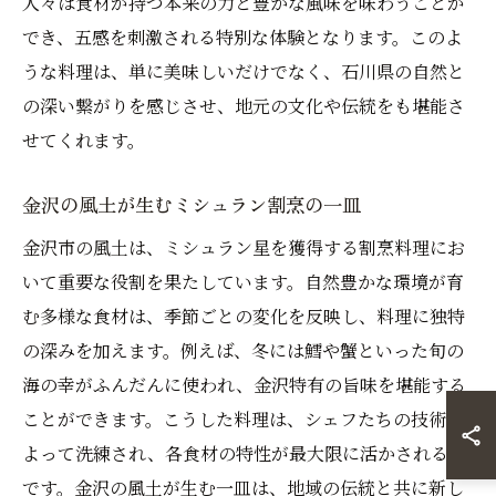
人々は食材が持つ本来の力と豊かな風味を味わうことが
でき、五感を刺激される特別な体験となります。このよ
うな料理は、単に美味しいだけでなく、石川県の自然と
の深い繋がりを感じさせ、地元の文化や伝統をも堪能さ
せてくれます。
金沢の風土が生むミシュラン割烹の一皿
金沢市の風土は、ミシュラン星を獲得する割烹料理にお
いて重要な役割を果たしています。自然豊かな環境が育
む多様な食材は、季節ごとの変化を反映し、料理に独特
の深みを加えます。例えば、冬には鱈や蟹といった旬の
海の幸がふんだんに使われ、金沢特有の旨味を堪能する
ことができます。こうした料理は、シェフたちの技術に
よって洗練され、各食材の特性が最大限に活かされるの
です。金沢の風土が生む一皿は、地域の伝統と共に新し