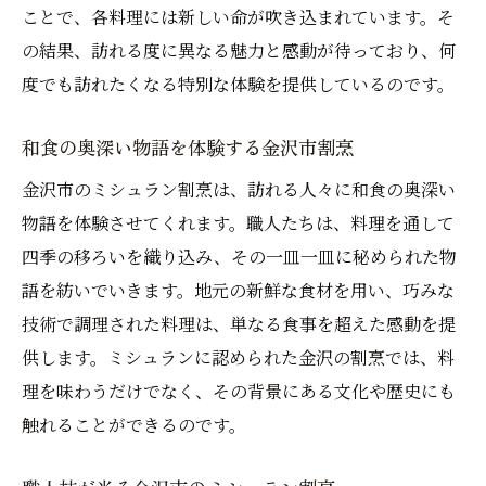
とき
ことで、各料理には新しい命が吹き込まれています。そ
贅沢な時間を過ごす金沢市ミシュラン体験
の結果、訪れる度に異なる魅力と感動が待っており、何
心を満たす金沢のミシュラン割烹
度でも訪れたくなる特別な体験を提供しているのです。
特別なひとときを演出する金沢市の割烹
和食の奥深い物語を体験する金沢市割烹
非日常を味わう金沢のミシュラン割烹
金沢市のミシュラン割烹は、訪れる人々に和食の奥深い
金沢市で感じる至福の瞬間
物語を体験させてくれます。職人たちは、料理を通して
癒しのひとときを提供するミシュラン体験
四季の移ろいを織り込み、その一皿一皿に秘められた物
和食の芸術性を堪能する金沢市ミシュラン割烹
語を紡いでいきます。地元の新鮮な食材を用い、巧みな
の旅
技術で調理された料理は、単なる食事を超えた感動を提
金沢市で巡る和食の芸術体験
供します。ミシュランに認められた金沢の割烹では、料
ミシュラン割烹で見る和食の美学
理を味わうだけでなく、その背景にある文化や歴史にも
金沢市の割烹で出会う和食アート
触れることができるのです。
美しさと味わいが調和する金沢のミシュラ
ン体験