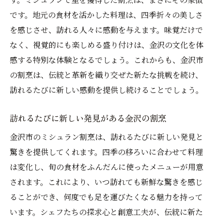
常の感動
です。地元の食材を活かした料理は、四季折々の美しさ
特別な体験が待つ金沢市のミシュラン割烹
を感じさせ、訪れる人々に感動を与えます。味覚だけで
なく、視覚的にも楽しめる盛り付けは、金沢の文化を体
日常を忘れるひとときを金沢市で
感する特別な体験となるでしょう。これからも、金沢市
感動を呼ぶ金沢市のミシュラン割烹
の割烹は、伝統と革新を織り交ぜた新たな挑戦を続け、
日常を超えた非凡な体験を金沢の割烹で
訪れるたびに新しい感動を提供し続けることでしょう。
ミシュラン体験がもたらす感動の瞬間
心に刻まれる金沢市のミシュラン割烹
訪れるたびに新しい発見がある金沢の割烹
金沢市のミシュラン割烹がもたらす味覚の冒険
金沢市のミシュラン割烹は、訪れるたびに新しい発見と
未知の味に出会う金沢市ミシュラン体験
驚きを提供してくれます。四季の移ろいに合わせて料理
新しい味覚の発見が待つ金沢の割烹
は変化し、旬の食材をふんだんに使ったメニューが用意
されます。これにより、いつ訪れても新鮮な驚きを感じ
味覚の世界を広げる金沢市のミシュラン割
ることができ、何度でも足を運びたくなる魅力を持って
烹
います。シェフたちの探求心と創意工夫が、伝統に新た
金沢市の割烹で体験する味覚の旅