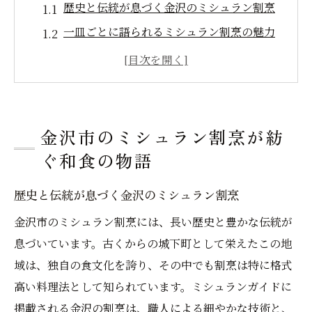
歴史と伝統が息づく金沢のミシュラン割烹
一皿ごとに語られるミシュラン割烹の魅力
和食の奥深い物語を体験する金沢市割烹
職人技が光る金沢市のミシュラン割烹
金沢の文化とミシュラン割烹の融合
訪れるたびに新しい発見がある金沢の割烹
金沢市のミシュラン割烹が紡
ミシュランが認めた金沢の割烹で味わう四季の
ぐ和食の物語
贅沢
歴史と伝統が息づく金沢のミシュラン割烹
四季折々の食材を楽しむミシュラン割烹
金沢市のミシュラン割烹には、長い歴史と豊かな伝統が
季節を感じる金沢市のミシュラン体験
息づいています。古くからの城下町として栄えたこの地
春夏秋冬の味覚を堪能する金沢割烹
域は、独自の食文化を誇り、その中でも割烹は特に格式
金沢の四季が織り成すミシュラン割烹の一
高い料理法として知られています。ミシュランガイドに
品
掲載される金沢の割烹は、職人による細やかな技術と、