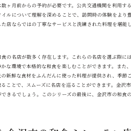
は数ヶ月前からの予約が必要です。公共交通機関を利用す
金沢市の和食職人のこだわり
タイルについて理解を深めることで、訪問時の体験をより
伝統と革新が融合する和食店
した店ならではの丁寧なサービスと洗練された料理を堪能
和食の技法を学べる名店
地元の新鮮な食材を使った金沢市の和食ミシュランガイ
地元漁港直送の新鮮魚介
和食の名店が数多く存在します。これらの名店を選ぶ際に
地元農家との連携で生まれる味
静かな環境で本格的な和食を楽しむことができます。また
新鮮食材を活かす和食の技
元の新鮮な食材をふんだんに使った料理が提供され、季節
地元食材にこだわるミシュラン店
取ることで、スムーズに名店を巡ることができます。金沢
金沢市の旬の食材を楽しむ方法
ができるでしょう。このシリーズの最後に、金沢市の和食
地元の味を堪能できる和食店
金沢市の文化と歴史を感じるミシュラン和食店巡り
金沢市の文化遺産と和食の関係