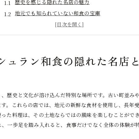
歴史を感じる隠れた名店の魅力
地元でも知られていない和食の宝庫
観光客におすすめしたい秘密の名店
金沢市でしか味わえない和食の絶品料理
ミシュラン掲載店を巡る隠れた旅
シュラン和食の隠れた名店
金沢市の隠れた和食名店の選び方
地元食材を活かした金沢市の和食ミシュラン店の魅力
地元産の新鮮な魚介類を使用した料理
四季折々の野菜を使った逸品
く、歴史と文化が溶け込んだ特別な場所です。古い町並み
金沢市ならではの食材を堪能できる店
ます。これらの店では、地元の新鮮な食材を使用し、長年
地元の伝統食材が光るミシュラン和食
使った料理は、その土地ならではの風味を楽しむことがで
れ、一歩足を踏み入れると、食事だけでなく全体の体験が
地元農家と連携した食材選びのこだわり
金沢市の豊かな自然が育む味の秘密