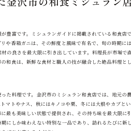
た金沢市の和食ミシュラン
歴史的名所と和食店を巡る旅
伝統工芸品と和食のコラボレーション
歴史的建築物で味わう和食の魅力
類が豊富です。ミシュランガイドに掲載されている和食店
金沢市の文化体験と和食の楽しみ方
ブリや香箱ガニは、その鮮度と風味で有名で、旬の時期に
名所旧跡と隠れた名店を巡るコース
素材の良さを最大限に引き出しています。料理長が市場で
市の和食は、新鮮な食材と職人の技が融合した絶品料理と
使った料理です。金沢市のミシュラン和食店では、地元の
はトマトやナス、秋にはキノコや栗、冬には大根やカブと
節に最も美味しい状態で提供され、その持ち味を最大限に
時期にしか味わえない特別な一品であり、訪れるたびに新