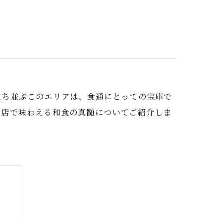
個室
会席
海鮮
立ち並ぶこのエリアは、食通にとっての宝庫で
名店で味わえる和食の真髄についてご紹介しま