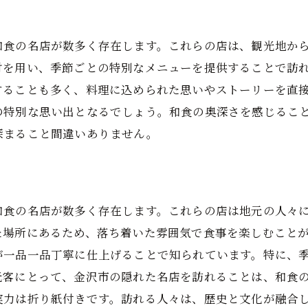
歴史と文化が息づく金沢市の和食ミシュランガイド
金沢市の歴史と和食店の結びつき
和食の名店が数多く存在します。これらの店は、観光地か
材を用い、季節ごとの特別なメニューを提供することで訪
伝統工芸とコラボした和食の魅力
することも多く、料理に込められた思いやストーリーを直
歴史的建物で味わうミシュラン和食
の特別な思い出となるでしょう。和食の奥深さを感じるこ
文化財としての和食店の魅力
深まること間違いありません。
伝統行事と和食の関係性
金沢市の歴史文化を体験できる和食店
隠れた名店で楽しむ金沢市の本格ミシュラン和食
和食の名店が数多く存在します。これらの店は地元の人々
予約必須の隠れた名店の楽しみ方
た場所にあるため、落ち着いた雰囲気で食事を楽しむこと
地元の人が通う穴場の名店
が一品一品丁寧に仕上げることで知られています。特に、
シェフの技が光る本格和食店
光客にとって、金沢市の隠れた名店を訪れることは、和食
ミシュラン星付き店ならではのサービス
実力は折り紙付きです。訪れる人々は、歴史と文化が融合