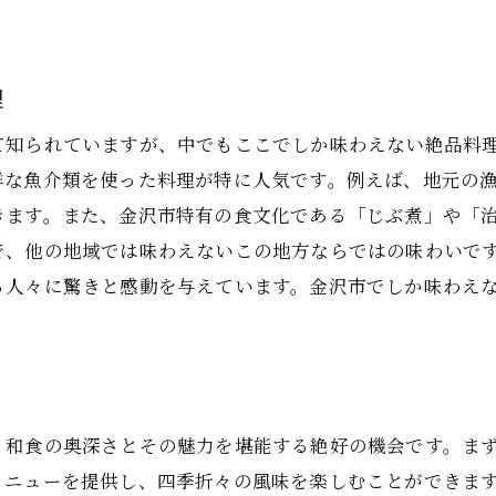
特別な日に訪れたい隠れた名店
金沢市の和食文化を象徴する店
金沢市のミシュラン和食店が提供する四季折々の味
理
春の風物詩を味わう和食
て知られていますが、中でもここでしか味わえない絶品料
夏限定の爽やかな和食メニュー
鮮な魚介類を使った料理が特に人気です。例えば、地元の
秋の味覚を楽しむミシュラン和食
きます。また、金沢市特有の食文化である「じぶ煮」や「
で、他の地域では味わえないこの地方ならではの味わいで
冬の暖かい和食の魅力
る人々に驚きと感動を与えています。金沢市でしか味わえ
季節ごとのおすすめメニュー
四季を感じる料理の工夫
金沢市の名店で堪能する伝統技法の和食ミシュラン料理
職人技が光る金沢市の和食
、和食の奥深さとその魅力を堪能する絶好の機会です。ま
伝統技法を守る名店の魅力
メニューを提供し、四季折々の風味を楽しむことができま
現代に受け継がれる和食の技