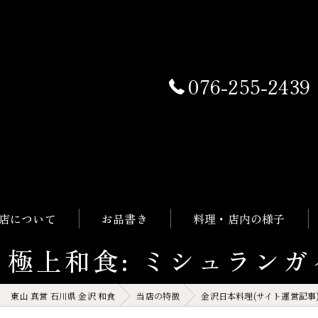
076-255-2439
店について
お品書き
料理・店内の様子
極上和食: ミシュラン
東山 真営 石川県 金沢 和食
当店の特徴
金沢日本料理(サイト運営記事