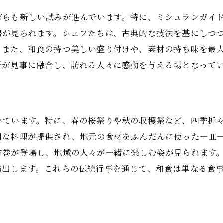
若手シェフが挑戦する金沢市の和食
がらも新しい試みが進んでいます。特に、ミシュランガイ
伝統と革新のバランスを保つ秘訣
勢が見られます。シェフたちは、古典的な技法を基にしつ
金沢市の和食体験心に残るミシュランガイドの一皿
。また、和食の持つ美しい盛り付けや、素材の持ち味を最
ミシュランスターの意義
新が見事に融合し、訪れる人々に感動を与える場となって
ミシュランガイドが和食に与える影響
ミシュランガイドの歴史と金沢市
ミシュランガイドと金沢市の観光
いています。特に、春の桜祭りや秋の収穫祭など、四季折
ミシュランガイドの評価プロセス
別な料理が提供され、地元の食材をふんだんに使った一皿
金沢市のミシュランガイドと和食文化
方巻が登場し、地域の人々が一緒に楽しむ姿が見られます
ミシュランガイド掲載店金沢市の和食文化探訪
演出します。これらの伝統行事を通じて、和食は単なる食
春の味覚を楽しむ
夏の涼を感じる和食
秋の豊かな味わい