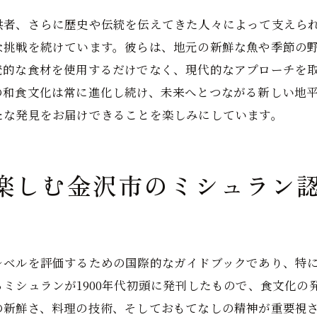
冬の温かい和食
供者、さらに歴史や伝統を伝えてきた人々によって支えら
な挑戦を続けています。彼らは、地元の新鮮な魚や季節の
季節ごとのおすすめ料理
統的な食材を使用するだけでなく、現代的なアプローチを
四季を通じた金沢市の和食体験
の和食文化は常に進化し続け、未来へとつながる新しい地
和食の真髄金沢市ミシュランガイドが見つけた逸品
たな発見をお届けできることを楽しみにしています。
名店の歴史と背景
シェフのこだわりと技術
名店の独自のメニュー
楽しむ金沢市のミシュラン
訪れるべきミシュラン星付き店
名店のサービスとおもてなし
評判の裏にある努力と情熱
レベルを評価するための国際的なガイドブックであり、特
金沢市のミシュランガイド和食の魅力を堪能する旅
ミシュランが1900年代初頭に発刊したもので、食文化の
和食体験ツアーの魅力
の新鮮さ、料理の技術、そしておもてなしの精神が重要視