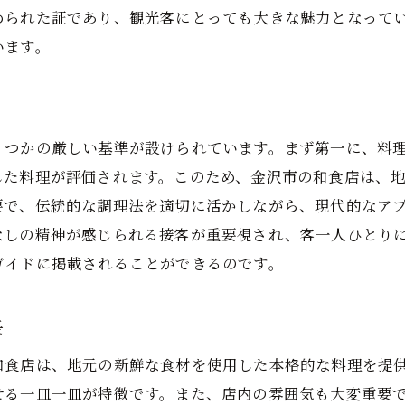
金沢市での和食ワークショップ
められた証であり、観光客にとっても大きな魅力となって
和食体験の予約方法
います。
金沢市での和食のおもてなし
和食と文化の融合体験
心に残る和食の思い出
くつかの厳しい基準が設けられています。まず第一に、料
した料理が評価されます。このため、金沢市の和食店は、
要で、伝統的な調理法を適切に活かしながら、現代的なア
なしの精神が感じられる接客が重要視され、客一人ひとり
ガイドに掲載されることができるのです。
長
和食店は、地元の新鮮な食材を使用した本格的な料理を提
せる一皿一皿が特徴です。また、店内の雰囲気も大変重要