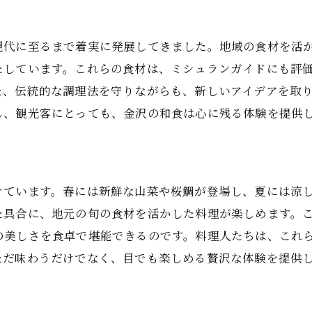
伝統と革新が融合する金沢市の和食ミシュランガイドの
金沢市の豊かな食材
現代に至るまで着実に発展してきました。地域の食材を活
たしています。これらの食材は、ミシュランガイドにも評
四季折々の新鮮な地元食材
た、伝統的な調理法を守りながらも、新しいアイデアを取
金沢市の伝統野菜と和食
ん、観光客にとっても、金沢の和食は心に残る体験を提供
新鮮な魚介類と和食の融合
金沢市の農産物と和食
地元食材を活かしたミシュラン認定和食
けています。春には新鮮な山菜や桜鯛が登場し、夏には涼
四季折々の和食金沢市ミシュランガイドが選ぶ名店の秘
た具合に、地元の旬の食材を活かした料理が楽しめます。
伝統的な和食の技術
の美しさを食卓で堪能できるのです。料理人たちは、これ
和食と現代料理の融合
ただ味わうだけでなく、目でも楽しめる贅沢な体験を提供
金沢市の和食における創造性
伝統を尊重した新しい和食