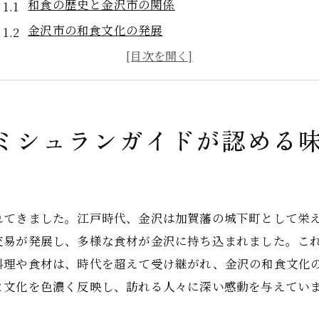
和食の歴史と金沢市の関係
金沢市の和食文化の発展
金沢市の和食文化における季節の影響
現代の金沢市和食シーン
和食と金沢市の伝統行事
ミシュランガイドが認める
金沢市の和食文化を支える人々
新鮮な地元食材で楽しむ金沢市のミシュラン認定和食
ミシュランガイドとは？
ミシュランガイドに掲載される基準
れてきました。江戸時代、金沢は加賀藩の城下町として栄
金沢市のミシュランガイド掲載店の特長
交易が発展し、多様な食材が金沢に持ち込まれました。こ
ミシュランガイドと金沢市の関係
料理や食材は、時代を超えて受け継がれ、金沢の和食文化
と文化を色濃く反映し、訪れる人々に深い感動を与えてい
ミシュランガイドで紹介された金沢市の和食店
ミシュランガイドの評価基準と和食