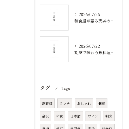
2026/07/25
和食通が語る天丼の発祥と歴史から食べ方まで奥深い魅力を徹底解説
2026/07/22
割烹で味わう魚料理と北陸新幹線沿線の旬食体験を深掘り
タグ
Tags
高評価
ランチ
おしゃれ
個室
金沢
和食
日本酒
ワイン
割烹
貸切
懐石
雰囲気
高級
記念日