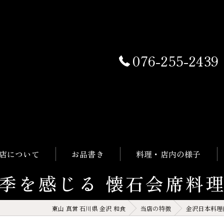
076-255-2439
店について
お品書き
料理・店内の様子
季を感じる 懐石会席料
東山 真営 石川県 金沢 和食
当店の特徴
金沢日本料理