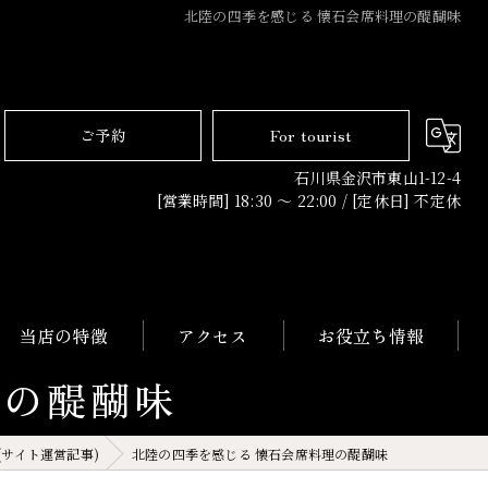
北陸の四季を感じる 懐石会席料理の醍醐味
ご予約
For tourist
石川県金沢市東山1-12-4
[営業時間] 18:30 〜 22:00 / [定休日] 不定休
当店の特徴
アクセス
お役立ち情報
理の醍醐味
日本料理
(サイト運営記事)
北陸の四季を感じる 懐石会席料理の醍醐味
コース