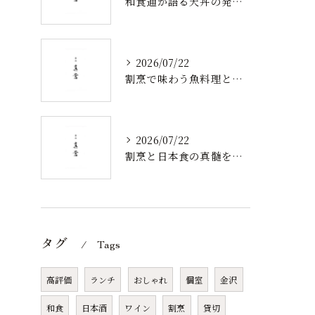
和食通が語る天丼の発祥と歴史から食べ方まで奥深い魅力を徹底解説
2026/07/22
割烹で味わう魚料理と北陸新幹線沿線の旬食体験を深掘り
2026/07/22
割烹と日本食の真髄を石川県金沢市で体験するための選び方ガイド
タグ
Tags
高評価
ランチ
おしゃれ
個室
金沢
和食
日本酒
ワイン
割烹
貸切