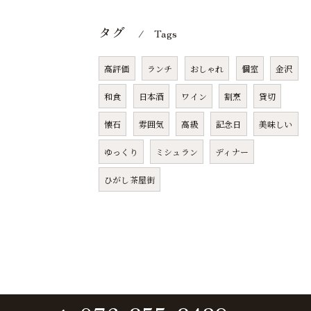
タグ
Tags
高評価
ランチ
おしゃれ
個室
金沢
和食
日本酒
ワイン
割烹
貸切
懐石
雰囲気
高級
記念日
美味しい
ゆっくり
ミシュラン
ディナー
ひがし茶屋街