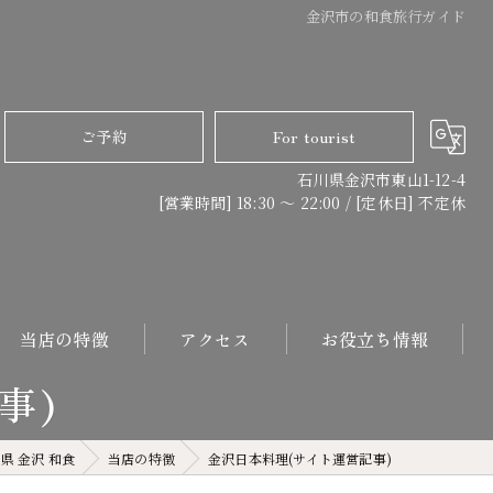
金沢市の和食旅行ガイド
ご予約
For tourist
石川県金沢市東山1-12-4
[営業時間] 18:30 〜 22:00 / [定休日] 不定休
当店の特徴
アクセス
お役立ち情報
事)
日本料理
県 金沢 和食
当店の特徴
金沢日本料理(サイト運営記事)
コース