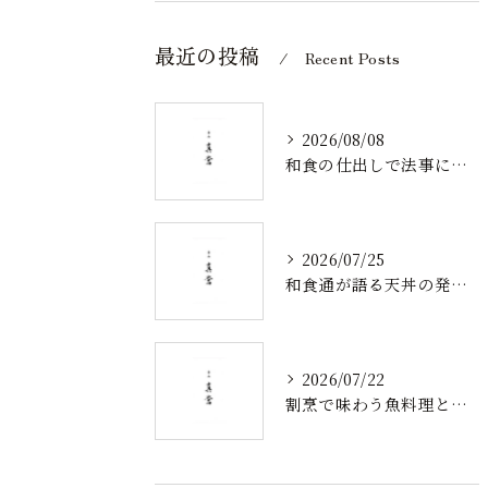
最近の投稿
Recent Posts
2026/08/08
和食の仕出しで法事にふさわしい弁当を選ぶポイントとマナー解説
2026/07/25
和食通が語る天丼の発祥と歴史から食べ方まで奥深い魅力を徹底解説
2026/07/22
割烹で味わう魚料理と北陸新幹線沿線の旬食体験を深掘り