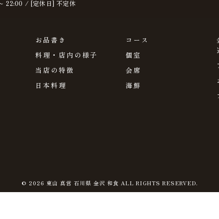
〜 22:00 / [定休日] 不定休
お品書き
コース
料理・店内の様子
個室
当店の特徴
会席
日本料理
海鮮
© 2026 東山 真営 石川県 金沢 和食 ALL RIGHTS RESERVED.