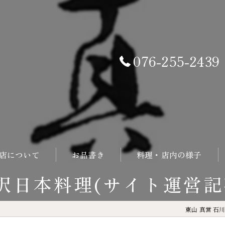
076-255-2439
店について
お品書き
料理・店内の様子
沢日本料理(サイト運営記
東山 真営 石川