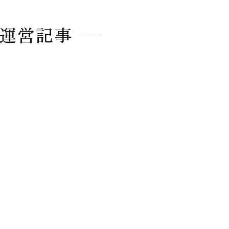
個室
ト運営記事
会席
海鮮